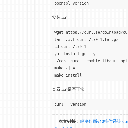
openssl version
安装curl
wget https://curl.se/download/cu
tar -zxvf curl-7.79.1.tar.gz

cd curl-7.79.1

yum install gcc -y

./configure --enable-libcurl-opt
make -j 4

make install
查看curl是否正常
curl --version
»
本文链接：
解决麒麟v10操作系统 curl报错