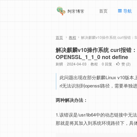
首页
导航
首页
教程
解决麒麟v10操作系统 curl报错：SSLv3_c
解决麒麟v10操作系统 curl报错：SSLv
OPENSSL_1_1_0 not define
刺猬
·
2024-04-03
·
教程
·
0 回复
·
赞 (
2
)
此问题出现在部分麒麟Linux v10版
rl无法识别到openssl路径，需要单
两种解决办法：
1.该错误是/usr/lib64中的动态
那就是将其加入到系统环境路径下，具