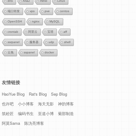
dns
Aria2
minio
Linux
端口转发
vps
pve
centos
OpenSSH
nginx
MySQL
crontab
阿里云
宝塔
aff
ssrpanel
服务器
udp
shell
云免
sspanel
docker
友情链接
HaoYue Blog
Rat's Blog
Sep Blog
也许吧
小小博客
海天无影
神韵博客
筑砼匠
编码书生
至道小博
菊部制造
阿莫Sama
陈沩亮博客