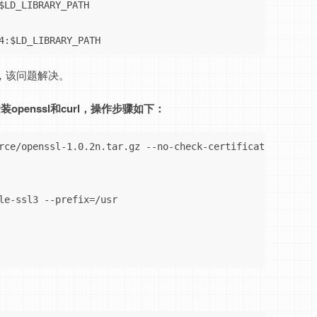
$LD_LIBRARY_PATH

4:$LD_LIBRARY_PATH
中，该问题解决。
penssl和curl，操作步骤如下：
rce/openssl-1.0.2n.tar.gz --no-check-certificate

le-ssl3 --prefix=/usr
