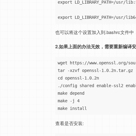
export LD_LIBRARY_PATH=/usr/lib:
export LD_LIBRARY_PATH=/usr/lib6
也可以将这个设置加入到.bashrc文件
2.如果上面的办法无效，需要重新编译安装o
wget https://www.openssl.org/sou
tar -xzvf openssl-1.0.2n.tar.gz

cd openssl-1.0.2n

./config shared enable-ssl2 enab
make depend

make -j 4

make install
查看是否安装: