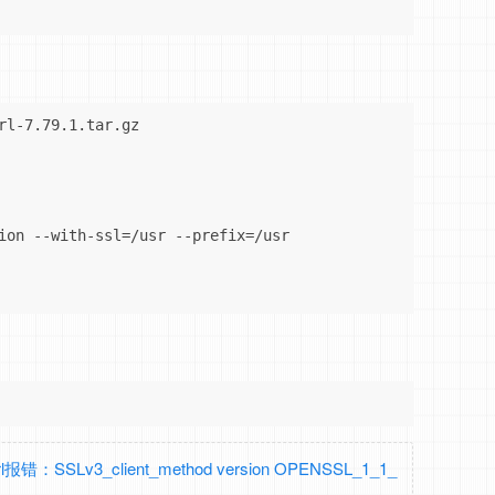
rl-7.79.1.tar.gz

ion --with-ssl=/usr --prefix=/usr

：SSLv3_client_method version OPENSSL_1_1_