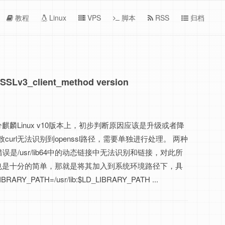
教程
Linux
VPS
脚本
RSS
归档
3_client_method version
麒麟Linux v10版本上，初步判断原因应该是升级或者降
导致curl无法识别到openssl路径，需要单独进行处理。 两种
错误是/usr/lib64中的动态链接中无法识别和链接，对此所
也是十分的简单，那就是将其加入到系统环境路径下，具
IBRARY_PATH=/usr/lib:$LD_LIBRARY_PATH ...