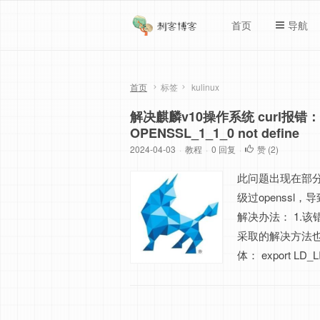
首页
导航
首页
标签
kulinux
解决麒麟v10操作系统 curl报错：SSLv
OPENSSL_1_1_0 not define
2024-04-03
·
教程
·
0 回复
·
赞 (
2
)
此问题出现在部分
级过openssl，
解决办法： 1.该
采取的解决方法
体： export LD_L