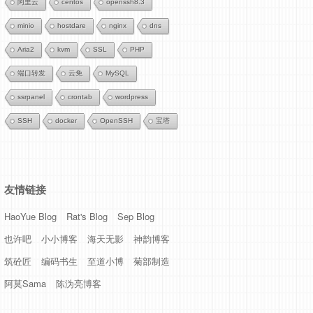
阿里云
centos
openssh8.3
minio
hostdare
nginx
dns
Aria2
kvm
SSL
PHP
端口转发
云免
MySQL
ssrpanel
crontab
wordpress
SSH
docker
OpenSSH
宝塔
友情链接
HaoYue Blog
Rat's Blog
Sep Blog
也许吧
小小博客
海天无影
神韵博客
筑砼匠
编码书生
至道小博
菊部制造
阿莫Sama
陈沩亮博客