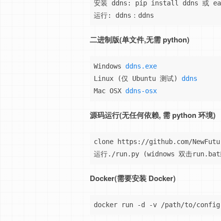
安装 ddns: pip install ddns 或 eas
运行: ddns：ddns
二进制版(单文件,无需 python)
Windows 
ddns.exe
Linux (仅 Ubuntu 测试) 
ddns
Mac OSX 
ddns-osx
源码运行(无任何依赖, 需 python 环境)
clone https://github.com/NewFutur
运行./run.py (widnows 双击run.ba
Docker(需要安装 Docker)
docker run -d -v /path/to/config