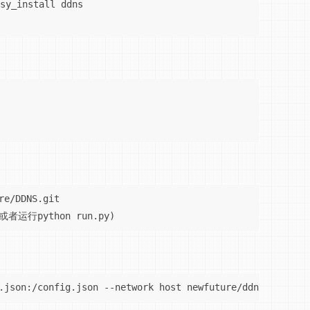
y_install ddns

e/DDNS.git

t或者运行python run.py)
.json:/config.json --network host newfuture/ddns