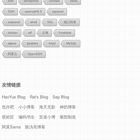
kvm
wordpress
crontab
minio
SSH
openssh8.3
sspanel
ssrpanel
shell
SSL
端口转发
debian
aff
云免
hostdare
alpine
iptables
Aria2
MySQL
阿里云
OpenSSH
友情链接
HaoYue Blog
Rat's Blog
Sep Blog
也许吧
小小博客
海天无影
神韵博客
筑砼匠
编码书生
至道小博
菊部制造
阿莫Sama
陈沩亮博客