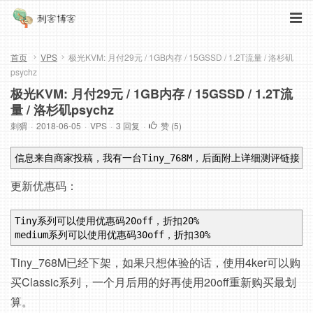
首页
VPS
极光KVM: 月付29元 / 1GB内存 / 15GSSD / 1.2T流量 / 洛杉矶
psychz
极光KVM: 月付29元 / 1GB内存 / 15GSSD / 1.2T流
量 / 洛杉矶psychz
刺猬
·
2018-06-05
·
VPS
·
3 回复
·
赞 (
5
)
信息来自商家投稿，我有一台Tiny_768M，后面附上详细测评链接
更新优惠码：
Tiny系列可以使用优惠码20off，折扣20%
medium系列可以使用优惠码30off，折扣30%
Tiny_768M已经下架，如果只想体验的话，使用4ker可以购
买Classic系列，一个月后用的好再使用20off重新购买最划
算。