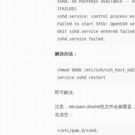
sshd: no hostkeys available -- ex
[FAILED]

sshd.service: control process ex
Failed to start SYSV: OpenSSH se
Unit sshd.service entered failed 
sshd.service failed.
解决办法：
chmod 0600 /etc/ssh/ssh_host_ed25
service sshd restart
即可解决。
注意，/etc/pam.d/sshd也文件会被
先清空：
>/etc/pam.d/sshd;