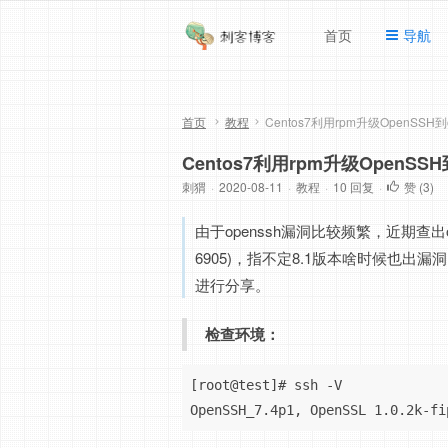
首页
导航
首页
教程
Centos7利用rpm升级OpenSSH到o
Centos7利用rpm升级OpenSSH到
刺猬
·
2020-08-11
·
教程
·
10 回复
·
赞 (
3
)
由于openssh漏洞比较频繁，近期查出op
6905)，指不定8.1版本啥时候也出漏洞，
进行分享。
检查环境：
[root@test]# ssh -V

OpenSSH_7.4p1, OpenSSL 1.0.2k-fi