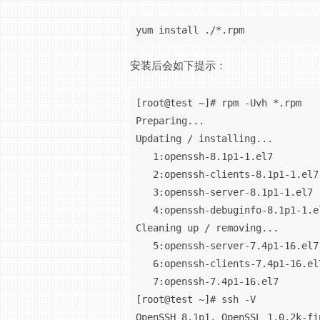
yum install ./*.rpm
安装后会如下提示：
[root@test ~]# rpm -Uvh *.rpm

Preparing...                    
Updating / installing...

   1:openssh-8.1p1-1.el7        
   2:openssh-clients-8.1p1-1.el7
   3:openssh-server-8.1p1-1.el7 
   4:openssh-debuginfo-8.1p1-1.e
Cleaning up / removing...

   5:openssh-server-7.4p1-16.el7
   6:openssh-clients-7.4p1-16.el
   7:openssh-7.4p1-16.el7       
[root@test ~]# ssh -V

OpenSSH_8.1p1, OpenSSL 1.0.2k-fi