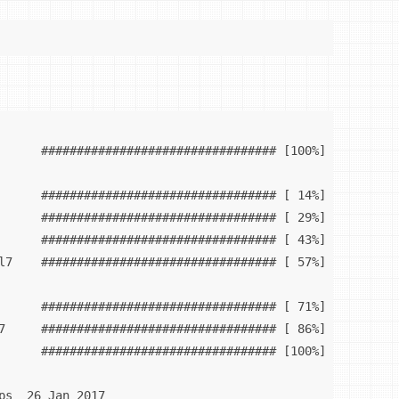
      ################################# [100%]

      ################################# [ 14%]

      ################################# [ 29%]

      ################################# [ 43%]

l7    ################################# [ 57%]

      ################################# [ 71%]

7     ################################# [ 86%]

      ################################# [100%]

ps  26 Jan 2017
