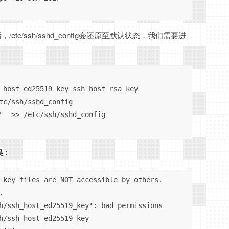
tc/ssh/sshd_config会还原至默认状态，我们需要进
_host_ed25519_key ssh_host_rsa_key

tc/ssh/sshd_config

"  >> /etc/ssh/sshd_config

误：
 key files are NOT accessible by others.



h/ssh_host_ed25519_key": bad permissions

h/ssh_host_ed25519_key
