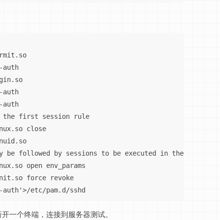
mit.so

auth

in.so

auth

auth

 the first session rule

nux.so close

uid.so

y be followed by sessions to be executed in the user cont
nux.so open env_params

nit.so force revoke

-auth'>/etc/pam.d/sshd
新开一个终端，连接到服务器测试。