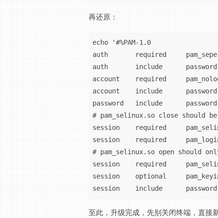
再还原：
echo '#%PAM-1.0

auth       required     pam_seper
auth       include      password-
account    required     pam_nolog
account    include      password-
password   include      password-
# pam_selinux.so close should be
session    required     pam_seli
session    required     pam_login
# pam_selinux.so open should onl
session    required     pam_seli
session    optional     pam_keyi
session    include      password
至此，升级完成，先别关闭终端，直接