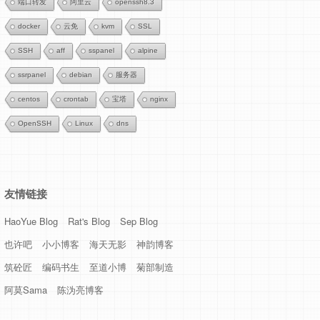
端口转发
阿里云
openssh8.3
docker
云免
kvm
SSL
SSH
aff
sspanel
alpine
ssrpanel
debian
服务器
centos
crontab
宝塔
nginx
OpenSSH
Linux
dns
友情链接
HaoYue Blog
Rat's Blog
Sep Blog
也许吧
小小博客
海天无影
神韵博客
筑砼匠
编码书生
至道小博
菊部制造
阿莫Sama
陈沩亮博客