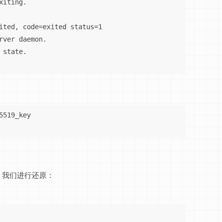
iting.

ited, code=exited status=1

rver daemon.

state.

519_key

覆盖，我们进行还原：