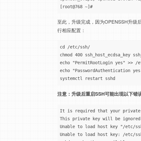
[root@768 ~]#
至此，升级完成，因为OPENSSH升级后，/e
行相应配置：
cd /etc/ssh/

chmod 400 ssh_host_ecdsa_key ssh
echo "PermitRootLogin yes" >> /e
echo "PasswordAuthentication yes
systemctl restart sshd
注意：升级后重启SSH可能出现以下错
It is required that your private
This private key will be ignored.
Unable to load host key "/etc/ss
Unable to load host key: /etc/ss