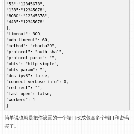
"53":"12345678",
"138":"12345678",
"8080":"12345678",
"443":"12345678"
},
"timeout": 300,
"udp_timeout": 60,
"method": "chacha20",
"protocol": "auth_sha1",
"protocol_param": "",
"obfs": "http_simple",
"obfs_param": "",
"dns_ipv6": false,
"connect_verbose_info": 0,
"redirect": "",
"fast_open": false,
"workers": 1
}
简单说也就是把你设置的一个端口改成包含多个端口和密码
罢了。