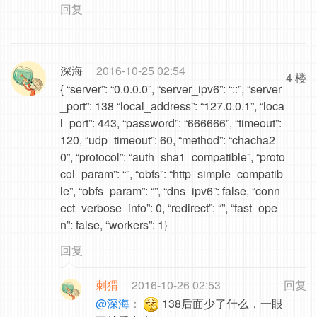
回复
深海
2016-10-25 02:54
4 楼
{ “server”: “0.0.0.0”, “server_ipv6”: “::”, “server
_port”: 138 “local_address”: “127.0.0.1”, “loca
l_port”: 443, “password”: “666666”, “timeout”:
120, “udp_timeout”: 60, “method”: “chacha2
0”, “protocol”: “auth_sha1_compatible”, “proto
col_param”: “”, “obfs”: “http_simple_compatib
le”, “obfs_param”: “”, “dns_ipv6”: false, “conn
ect_verbose_info”: 0, “redirect”: “”, “fast_ope
n”: false, “workers”: 1}
回复
刺猬
2016-10-26 02:53
回复
@深海
：
138后面少了什么，一眼