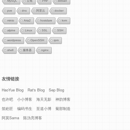
MySQL
云免
PHP
debian
pve
dns
阿里云
docker
minio
Aria2
hostdare
kvm
alpine
Linux
SSL
SSH
wordpress
OpenSSH
rpm
shell
服务器
nginx
友情链接
HaoYue Blog
Rat's Blog
Sep Blog
也许吧
小小博客
海天无影
神韵博客
筑砼匠
编码书生
至道小博
菊部制造
阿莫Sama
陈沩亮博客