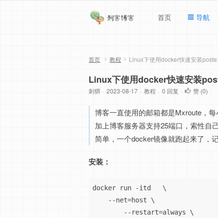
首页
导航
首页
教程
Linux下使用docker快速安装post
Linux下使用docker快速安装pos
刺猬
·
2023-08-17
·
教程
·
0 回复
·
赞 (
0
)
博客一直使用的邮箱都是Mxroute
加上博客服务器支持25端口，索性自己
简单，一个docker镜像就跑起来了
安装：
docker run -itd   \

    --net=host \

	--restart=always \
