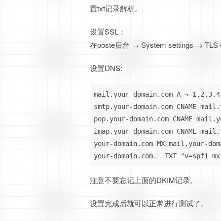
置txt记录解析。
设置SSL：
在poste后台 → System settings 
设置DNS:
mail.your-domain.com A → 1.2.3
smtp.your-domain.com CNAME mail.
pop.your-domain.com CNAME mail.y
imap.your-domain.com CNAME mail.
your-domain.com MX mail.your-doma
your-domain.com.  TXT "v=spf1 mx
注意不要忘记上面的DKIM记录。
设置完成后就可以正常进行测试了。