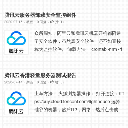
口转发。 如果安装过iptables的机器，需要
先停止，然后设置开机禁用： [root@localho
腾讯云服务器卸载安全监控组件
st ~]#servcie iptables stop --临时关闭防火墙
2020-07-15
·
教程
·
0 回复
·
赞 (
1
)
[root@localhos...
众所周知，阿里云和腾讯云机器开机都附带
了安全软件，虽然算安全软件，还不如直接
称为监控软件。 卸载方法： crontab -r rm -rf
/usr/local/qcloud/ 因为腾讯云机器会附带一
个crontab定时任务，会定时执行/usr/local/q
cloud/目录下程序，一劳永逸，直接把cronta
腾讯云香港轻量服务器测试报告
b清空，/usr/local/qcloud/目录删掉。 » 本文
2020-07-14
·
杂谈
·
0 回复
·
赞 (
5
)
链接：腾讯云服务器卸载安全监控...
上车方法： 火狐浏览器操作： 打开连接：htt
ps://buy.cloud.tencent.com/lighthouse 选择
硅谷的机器，然后f12，网络，然后点击购
买，然后第一个post连接（buy开头的），选
择编辑重新发送。修改下面的请求主体:，修