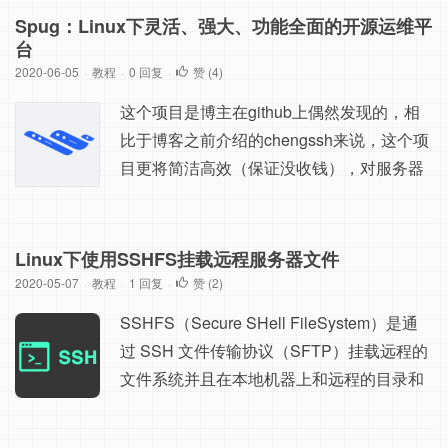
改regionId，3A后面就是就是regionId，自行
Spug：Linux下灵活、强大、功能全面的开源运维平
修改为5（默认是15），还有请求头里的Ref
台
2020-06-05
·
教程
erer里面的regionId也改一下，然后发送，
·
0 回复
·
赞 (
4
)
然...
这个项目是博主在github上偶然发现的，相
比于博客之前介绍的chengssh来说，这个项
目更将简洁高效（保证没收钱），对服务器
批量执行操作更加方便，界面采用了 ant.des
ign 来设计，整体工作模式大概为：第一次
采用密码连接到机器，然后把相应的密钥注
Linux下使用SSHFS挂载远程服务器文件
入机器，后续直接使用密钥验证，提高了整
2020-05-07
·
教程
·
1 回复
·
赞 (
2
)
体连接速度和安全性。查了一下该项目，是
SSHFS（Secure SHell FileSystem）是通
今年年初开...
过 SSH 文件传输协议（SFTP）挂载远程的
文件系统并且在本地机器上和远程的目录和
文件进行交互的工具。 言简意赅，SSHFS
基于SFTP传输，传输过程加密，不会泄露