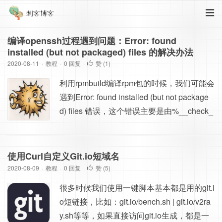
编译openssh过程遇到问题：Error: found
installed (but not packaged) files 的解决办法
2020-08-11
·
教程
·
0 回复
·
赞 (
1
)
利用rpmbuild编译rpm包的时候，我们可能会
遇到Error: found installed (but not package
d) files 错误，这个错误主要是由%__check_
files参数引发，我们可以进行注释。 编译时
候可能出现的问题： Error: found installed (b
ut not packaged) files： /usr/libexec/openss
使用Curl自定义Git.io短域名
h/ssh-sk-helper /usr/share/man/man8/ssh-sk
2020-08-09
·
教程
·
0 回复
·
赞 (
5
)
-helper.8.gz RPM build ...
很多时候我们使用一键脚本基本都是用的git.i
o短链接，比如：git.io/bench.sh | git.io/v2ra
y.sh等等，如果直接访问git.io生成，都是一