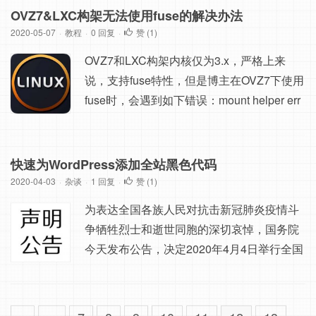
数据， SSHFS 内置在 FUSE（用户空间的
OVZ7&LXC构架无法使用fuse的解决办法
文件系统）内核模块，允许任何非特权用户
2020-05-07
·
教程
·
0 回复
·
赞 (
1
)
在不修改内核代码的情况下创建他们自己的
OVZ7和LXC构架内核仅为3.x，严格上来
文件系统。 安装： yu...
说，支持fuse特性，但是博主在OVZ7下使用
fuse时，会遇到如下错误：mount helper err
or: fusermount: fuse device not found, try 'm
odprobe fuse' first，以下是博主亲测的解决
办法。 通过查询相关文档，综合下大家的回
快速为WordPress添加全站黑色代码
答，无非就这几类： openVZ 不支持 fuse，
2020-04-03
·
杂谈
·
1 回复
·
赞 (
1
)
只能在 KVM 架构下安装； 需要VPS商开放 f
为表达全国各族人民对抗击新冠肺炎疫情斗
u...
争牺牲烈士和逝世同胞的深切哀悼，国务院
今天发布公告，决定2020年4月4日举行全国
性哀悼活动。在此期间，全国和驻外使领馆
下半旗志哀，全国停止公共娱乐活动。4月4
日10时起，全国人民默哀3分钟，汽车、火