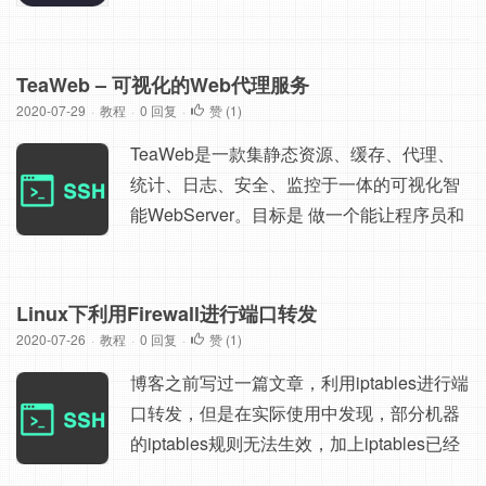
些随机字符，无法指定，但是我们可以使用c
url来自定义链接。 我们只需要服务器上执行
以下代码： curl -i https://git.io -F "url=https://
TeaWeb – 可视化的Web代理服务
github.com/4kercc/all-script/raw/master/swa
2020-07-29
·
教程
·
0 回复
·
赞 (
1
)
ps" -F "code=swaps" ...
TeaWeb是一款集静态资源、缓存、代理、
统计、日志、安全、监控于一体的可视化智
能WebServer。目标是 做一个能让程序员和
运维工程师喝着茶、唱着歌，就能把事情完
成的一个智能化的简单易用的产品。 反向代
理原理： |--------------| |----------------------------|
Linux下利用Firewall进行端口转发
Client <-> | TeaWeb:7777 | <-> ...
2020-07-26
·
教程
·
0 回复
·
赞 (
1
)
博客之前写过一篇文章，利用iptables进行端
口转发，但是在实际使用中发现，部分机器
的iptables规则无法生效，加上iptables已经
是过去式，所以本文介绍使用Firewall进行端