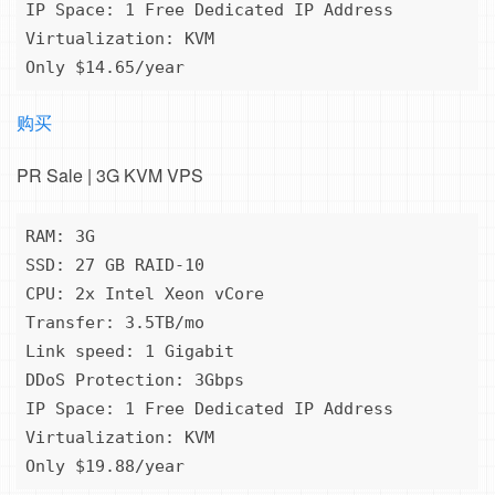
IP Space: 1 Free Dedicated IP Address

Virtualization: KVM

Only $14.65/year
购买
PR Sale | 3G KVM VPS
RAM: 3G

SSD: 27 GB RAID-10

CPU: 2x Intel Xeon vCore

Transfer: 3.5TB/mo

Link speed: 1 Gigabit

DDoS Protection: 3Gbps

IP Space: 1 Free Dedicated IP Address

Virtualization: KVM

Only $19.88/year