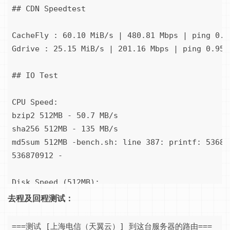
## CDN Speedtest

CacheFly : 60.10 MiB/s | 480.81 Mbps | ping 0.38
Gdrive : 25.15 MiB/s | 201.16 Mbps | ping 0.955m
## IO Test

CPU Speed:

bzip2 512MB - 50.7 MB/s

sha256 512MB - 135 MB/s

md5sum 512MB -bench.sh: line 387: printf: 53687
536870912 -

Disk Speed (512MB):

I/O Speed - 230 MB/s

去程及回程测试：
I/O Direct - 74.6 MB/s

===测试 [上海电信（天翼云）] 到这台服务器的路由===
