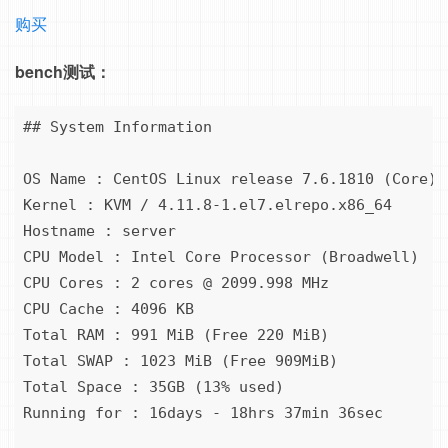
购买
bench测试：
## System Information

OS Name : CentOS Linux release 7.6.1810 (Core) N
Kernel : KVM / 4.11.8-1.el7.elrepo.x86_64

Hostname : server

CPU Model : Intel Core Processor (Broadwell)

CPU Cores : 2 cores @ 2099.998 MHz

CPU Cache : 4096 KB

Total RAM : 991 MiB (Free 220 MiB)

Total SWAP : 1023 MiB (Free 909MiB)

Total Space : 35GB (13% used)

Running for : 16days - 18hrs 37min 36sec
