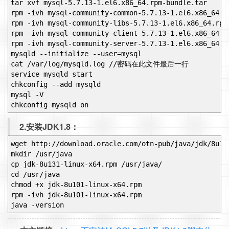
tar xvf mysql-5.7.13-1.el6.x86_64.rpm-bundle.tar
rpm -ivh mysql-community-common-5.7.13-1.el6.x86_64.r
rpm -ivh mysql-community-libs-5.7.13-1.el6.x86_64.rpm
rpm -ivh mysql-community-client-5.7.13-1.el6.x86_64.r
rpm -ivh mysql-community-server-5.7.13-1.el6.x86_64.r
mysqld --initialize --user=mysql
cat /var/log/mysqld.log //密码在此文件最后一行
service mysqld start
chkconfig --add mysqld
mysql -V
chkconfig mysqld on
2.安装JDK1.8：
wget http://download.oracle.com/otn-pub/java/jdk/8u13
mkdir /usr/java
cp jdk-8u131-linux-x64.rpm /usr/java/
cd /usr/java
chmod +x jdk-8u101-linux-x64.rpm
rpm -ivh jdk-8u101-linux-x64.rpm
java -version