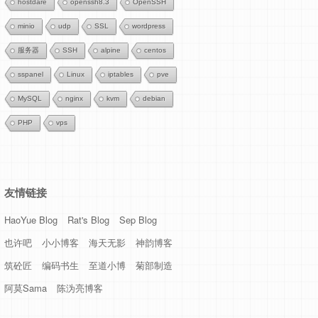
hostdare
openssh8.3
OpenSSH
minio
udp
SSL
wordpress
服务器
SSH
alpine
centos
sspanel
Linux
iptables
pve
MySQL
nginx
kvm
debian
PHP
vps
友情链接
HaoYue Blog
Rat's Blog
Sep Blog
也许吧
小小博客
海天无影
神韵博客
筑砼匠
编码书生
至道小博
菊部制造
阿莫Sama
陈沩亮博客