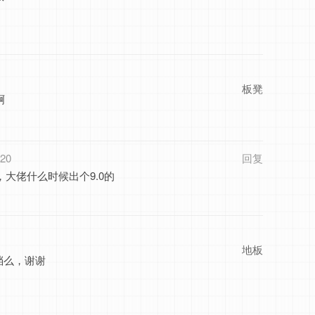
板凳
啊
:20
回复
大佬什么时候出个9.0的
地板
文档么，谢谢