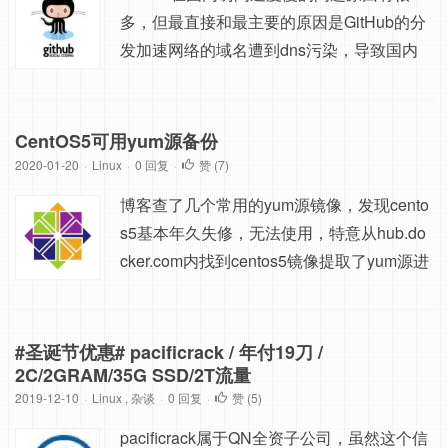
可。...
多，但最直接和最主要的原因是GitHub的分
发加速网络的域名遭到dns污染，导致国内
机器连不上仓库，安装部分服务受到影响。
解决思路： 通过手动获取github能正常访问
的地址，然后修改系统hosts文件，绕过国内
CentOS5可用yum源备份
dns解析，直接访问GitHub的CDN节点，从
2020-01-20
·
Linux
·
0 回复
·
赞 (
7
)
而达到加速的目的。 解决办法： 打开https://
博客查了几个常用的yum源镜像，发现cento
www.ipaddre...
s5基本年久失修，无法使用，特意从hub.do
cker.com内找到centos5镜像提取了yum源进
行分享。累~ 将以下内容覆盖到： /etc/yum.r
epos.d/CentOS-Base.repo [base] name=Ce
ntOS-5 - Base baseurl=http://vault.centos.or
#圣诞节优惠# pacificrack / 年付19刀 /
g/5.11/os/$basearch/ gpgcheck=1 gpgkey=fi
2C/2GRAM/35G SSD/2T流量
2019-12-10
·
Linux
le:///etc/pki/rpm-gpg/RPM-GPG-KEY...
,
杂谈
·
0 回复
·
赞 (
5
)
pacificrack属于QN全资子公司，虽然这个信