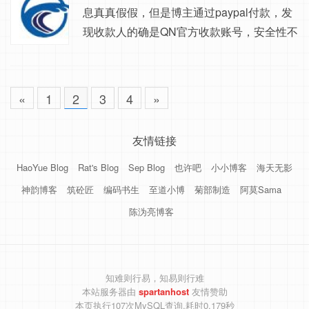
息真真假假，但是博主通过paypal付款，发
现收款人的确是QN官方收款账号，安全性不
用担心，最新圣诞特惠如下 Pre-Xmas Speci
al - 2GB Pre-Xmas Special - 2GB RAM: 2 G
B SSD: 35 GB RAID-10 CPU: 2x Intel Xeon
«
1
2
3
4
»
vCore Transfer: 2TB/mo Link speed: 1 Giga
bit DDoS Protection: 3Gbps IP Space...
友情链接
HaoYue Blog
Rat's Blog
Sep Blog
也许吧
小小博客
海天无影
神韵博客
筑砼匠
编码书生
至道小博
菊部制造
阿莫Sama
陈沩亮博客
知难则行易，知易则行难
本站服务器由
spartanhost
友情赞助
本页执行107次MySQL查询,耗时0.179秒