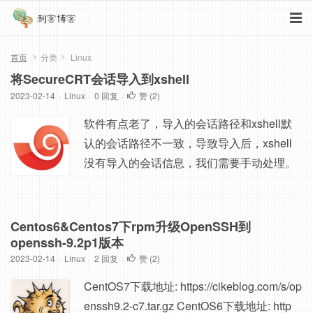
首页
分类
Linux
将SecureCRT会话导入到xshell
2023-02-14
·
Linux
·
0 回复
·
赞 (
2
)
软件有点老了，导入的会话路径和xshell默
认的会话路径不一致，导致导入后，xshell
没有导入的会话信息，我们需要手动处理。
sessionimporter导入的会话路径为："C:\Use
rs\\AppData\Roaming\NetSarang\Xshell\Se
ssions" xshell默认的会话路径为： "C:\User
Centos6&Centos7下rpm升级OpenSSH到
s\\Documents\NetSarang\Xshell\Sessions"
openssh-9.2p1版本
2023-02-14
·
Linux
我们需要将其手动复制到xshell会话目录
·
2 回复
·
赞 (
2
)
中。 ...
CentOS7下载地址: https://cikeblog.com/s/op
enssh9.2-c7.tar.gz CentOS6下载地址: http