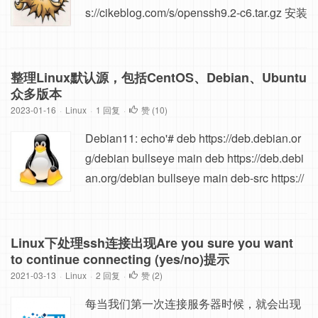
s://cikeblog.com/s/openssh9.2-c6.tar.gz 安装
教程参考： Centos6下rpm升级OpenSSH到
openssh-8.5p1版本 Centos7下rpm升级Ope
nSSH到openssh-8.5p1版本
整理Linux默认源，包括CentOS、Debian、Ubuntu
众多版本
2023-01-16
·
Linux
·
1 回复
·
赞 (
10
)
Debian11: echo'# deb https://deb.debian.or
g/debian bullseye main deb https://deb.debi
an.org/debian bullseye main deb-src https://
deb.debian.org/debian bullseye main deb ht
tps://deb.debian.org/debian-security bullsey
e-security main deb-src https://deb.debian.or
Linux下处理ssh连接出现Are you sure you want
g/debian-security bullseye-security main #
to continue connecting (yes/no)提示
2021-03-13
·
Linux
b...
·
2 回复
·
赞 (
2
)
每当我们第一次连接服务器时候，就会出现