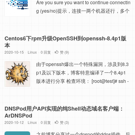
Are you sure you want to continue connectin
g (yes/no)提示，连接一两个机器还行，多个
机器的话会很烦，想个办法把这个干掉。 解
决办法： echo ' Host * StrictHostKeyChecki
ng no UserKnownHostsFile=/dev/null' >>/ro
Centos6下rpm升级OpenSSH到openssh-8.4p1版
ot/.ssh/config 上面处理的是root用户，如果
本
2020-10-15
·
Linux
是其他用户的话，将配置写...
·
0 回复
·
赞 (
9
)
由于openssh爆出一个特殊漏洞，涉及到8.3
p1及以下版本，博客特意编译了一个8.4p1
版本进行分享 检查环境： [root@test]# ssh -
V OpenSSH_7.4p1, OpenSSL 1.0.2k-fips 26
Jan 2017 为保证顺利升级： 注意：如果机
器做过安全基线整改，建议先自行备份/etc/p
DNSPod用户API实现的纯Shell动态域名客户端：
am.d/sshd文件，升级后，此文件会被覆盖，
ArDNSPod
2020-10-12
·
Linux
如果未修改过，按照文章后续的进行覆盖即
·
0 回复
·
赞 (
3
)
可。...
之前博客分享过一个dnspod的ddns插件，后