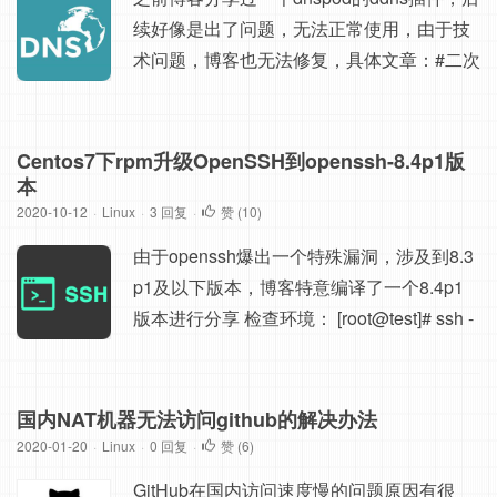
续好像是出了问题，无法正常使用，由于技
术问题，博客也无法修复，具体文章：#二次
更新 利用DNSPodAPI实现服务器DDNS解
析，博客后续找到一个工具，ArDNSPod，
基于DNSPod用户API实现的纯Shell动态域
Centos7下rpm升级OpenSSH到openssh-8.4p1版
名客户端。 博客进行了一部分修改： 合并了
本
2020-10-12
·
Linux
ddnspod.sh和ardnspod 修改了ip获取方式，
·
3 回复
·
赞 (
10
)
直接从公网获取，...
由于openssh爆出一个特殊漏洞，涉及到8.3
p1及以下版本，博客特意编译了一个8.4p1
版本进行分享 检查环境： [root@test]# ssh -
V OpenSSH_7.4p1, OpenSSL 1.0.2k-fips 26
Jan 2017 为保证顺利升级： 注意：如果机
器做过安全基线整改，建议先自行备份/etc/p
国内NAT机器无法访问github的解决办法
am.d/sshd文件，升级后，此文件会被覆盖，
2020-01-20
·
Linux
·
0 回复
·
赞 (
6
)
如果未修改过，按照文章后续的进行覆盖即
GitHub在国内访问速度慢的问题原因有很