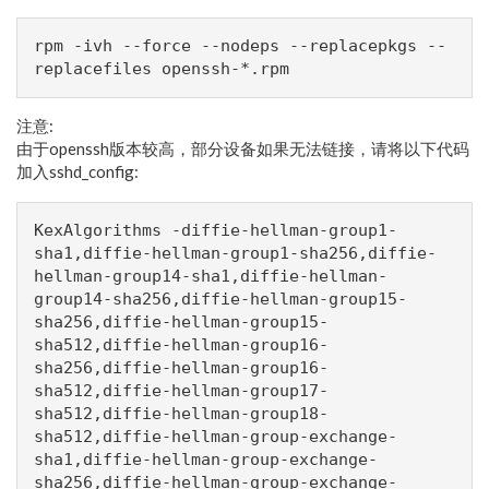
rpm -ivh --force --nodeps --replacepkgs --
replacefiles openssh-*.rpm
注意:
由于openssh版本较高，部分设备如果无法链接，请将以下代码
加入sshd_config:
KexAlgorithms -diffie-hellman-group1-
sha1,diffie-hellman-group1-sha256,diffie-
hellman-group14-sha1,diffie-hellman-
group14-sha256,diffie-hellman-group15-
sha256,diffie-hellman-group15-
sha512,diffie-hellman-group16-
sha256,diffie-hellman-group16-
sha512,diffie-hellman-group17-
sha512,diffie-hellman-group18-
sha512,diffie-hellman-group-exchange-
sha1,diffie-hellman-group-exchange-
sha256,diffie-hellman-group-exchange-