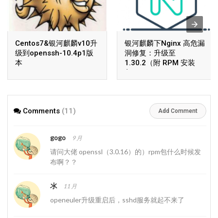
Centos7&银河麒麟v10升
银河麒麟下Nginx 高危漏
级到openssh-10.4p1版
洞修复：升级至
本
1.30.2（附 RPM 安装
包）
Comments
(11)
Add Comment
gogo
9 月
请问大佬 openssl（3.0.16）的）rpm包什么时候发
布啊？？
氺
11 月
openeuler升级重启后，sshd服务就起不来了