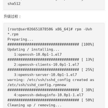
sha512
升级过程：
[root@ser026651878506 x86_64]# rpm -Uvh 
*.rpm

Preparing...                          
################################# [100%]

Updating / installing...

   1:openssh-10.0p1-1.el7             
################################# [ 13%]

   2:openssh-clients-10.0p1-1.el7     
################################# [ 25%]

   3:openssh-server-10.0p1-1.el7      
warning: /etc/ssh/sshd_config created as 
/etc/ssh/sshd_config.rpmnew

################################# [ 38%]

   4:openssh-debuginfo-10.0p1-1.el7   
################################# [ 50%]

Cleaning up / removing...
