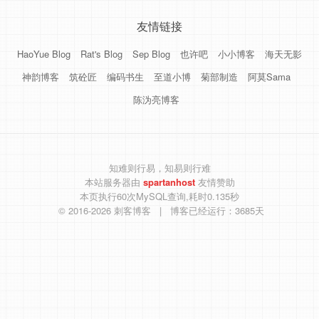
友情链接
HaoYue Blog
Rat's Blog
Sep Blog
也许吧
小小博客
海天无影
神韵博客
筑砼匠
编码书生
至道小博
菊部制造
阿莫Sama
陈沩亮博客
知难则行易，知易则行难
本站服务器由
spartanhost
友情赞助
本页执行60次MySQL查询,耗时0.135秒
© 2016-2026
刺客博客
| 博客已经运行：3685天