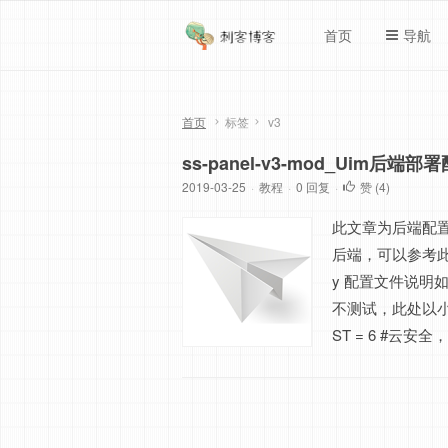
首页
导航
首页
标签
v3
ss-panel-v3-mod_Uim后端
2019-03-25
·
教程
·
0 回复
·
赞 (
4
)
此文章为后端配置文
后端，可以参考此文：基
y 配置文件说明如下：
不测试，此处以小时
ST = 6 #云安