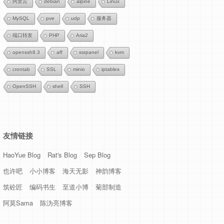
阿里云
debian
alpine
Linux
MySQL
pve
udp
服务器
端口转发
PHP
Aria2
openssh8.3
aff
ssrpanel
kvm
crontab
SSL
minio
iptables
OpenSSH
shell
SSH
友情链接
HaoYue Blog
Rat's Blog
Sep Blog
也许吧
小小博客
海天无影
神韵博客
筑砼匠
编码书生
至道小博
菊部制造
阿莫Sama
陈沩亮博客