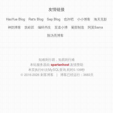
友情链接
HaoYue Blog
Rat's Blog
Sep Blog
也许吧
小小博客
海天无影
神韵博客
筑砼匠
编码书生
至道小博
菊部制造
阿莫Sama
陈沩亮博客
知难则行易，知易则行难
本站服务器由
spartanhost
友情赞助
本页执行61次MySQL查询,耗时0.139秒
© 2016-2026
刺客博客
| 博客已经运行：3683天