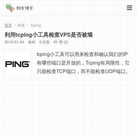
首页
标签
tcping
利用tcping小工具检查VPS是否被墙
2019-01-04
·
教程
·
0 回复
·
赞 (
2
)
tcping小工具可以用来检查和确认我们的IP
有哪些端口是开放的，Tcping有局限性，它
只能检查TCP端口，而不能检查UDP端口。
但是现在防火墙升级，具体表现为Ping是正
常的，但是会TCP阻断，刚好可以利用此工
具进行监测。 更深一点说，购买服务器后，
99%服务器默认SSH端口都是22，我们一般
都使用ping.pe来检测，这个工具没啥毛病，
但是对TCP理解有...