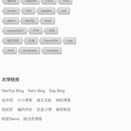
服务器
sspanel
Linux
SSH
docker
SSL
iptables
pve
alpine
MySQL
Aria2
openssh8.3
PHP
宝塔
端口转发
云免
OpenSSH
udp
shell
wordpress
hostdare
友情链接
HaoYue Blog
Rat's Blog
Sep Blog
也许吧
小小博客
海天无影
神韵博客
筑砼匠
编码书生
至道小博
菊部制造
阿莫Sama
陈沩亮博客