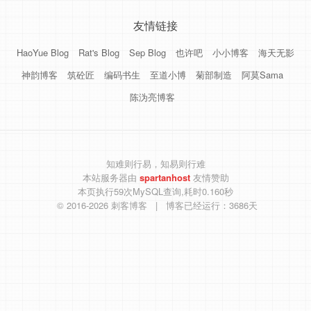
友情链接
HaoYue Blog
Rat's Blog
Sep Blog
也许吧
小小博客
海天无影
神韵博客
筑砼匠
编码书生
至道小博
菊部制造
阿莫Sama
陈沩亮博客
知难则行易，知易则行难
本站服务器由
spartanhost
友情赞助
本页执行59次MySQL查询,耗时0.160秒
© 2016-2026
刺客博客
| 博客已经运行：3686天