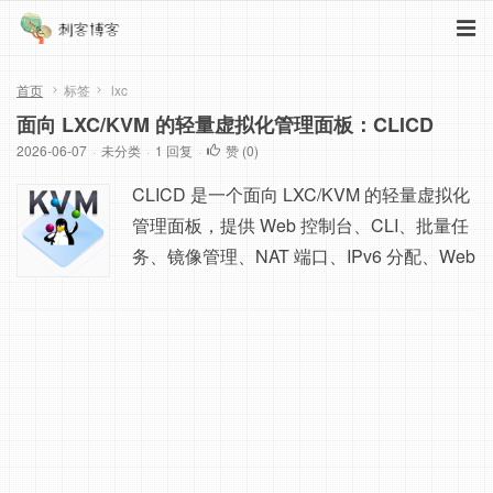
首页
标签
lxc
面向 LXC/KVM 的轻量虚拟化管理面板：CLICD
2026-06-07
·
未分类
·
1 回复
·
赞 (
0
)
CLICD 是一个面向 LXC/KVM 的轻量虚拟化
管理面板，提供 Web 控制台、CLI、批量任
务、镜像管理、NAT 端口、IPv6 分配、Web
SSH、VNC、资源限制、流量限制和安全告
警能力。它适合用来管理小型 VPS 上的 LX
C 容器和 KVM 虚拟机，也适合需要批量创
建和分发子用户管理链接的场景。 功能介绍
支持 Ubuntu、Debian、Alpine、CentOS、
Arch Linux...