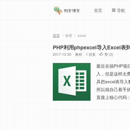
首页
导航
首页
标签
excel
PHP利用phpexcel导入Excel表
2017-12-30
·
教程
·
1 回复
·
赞 (
0
)
最近在搞PHP
入，但是这样太费
具把excel表
所以就自己着手
直接上核心代码： 