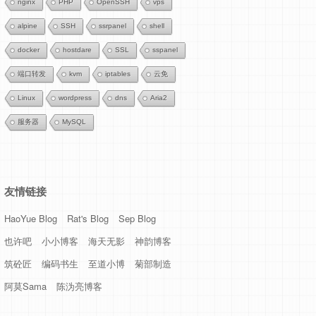
nginx
PHP
OpenSSH
vps
alpine
SSH
ssrpanel
shell
docker
hostdare
SSL
sspanel
端口转发
kvm
iptables
云免
Linux
wordpress
dns
Aria2
服务器
MySQL
友情链接
HaoYue Blog
Rat's Blog
Sep Blog
也许吧
小小博客
海天无影
神韵博客
筑砼匠
编码书生
至道小博
菊部制造
阿莫Sama
陈沩亮博客