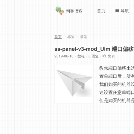
首页
导航
首页
标签
前端
ss-panel-v3-mod_Uim 端口
2019-06-16
·
教程
·
6 回复
·
赞 (
3
)
教您端口偏移来达
置单端口后，所
我们购买的机器
速设置任意单端口
但是购买的机器是N