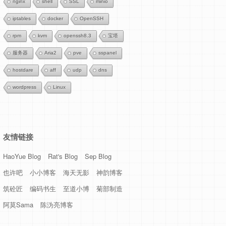
nginx
shell
SSL
minio
iptables
docker
OpenSSH
rpm
kvm
openssh8.3
宝塔
服务器
Aria2
pve
sspanel
hostdare
aff
udp
dns
wordpress
Linux
友情链接
HaoYue Blog
Rat's Blog
Sep Blog
也许吧
小小博客
海天无影
神韵博客
筑砼匠
编码书生
至道小博
菊部制造
阿莫Sama
陈沩亮博客